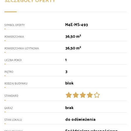
SZCZEGÓŁY OFERTY
M4E-MS-493
SYMBOL OFERTY
36,50 m²
POWIERZCHNIA
36,50 m²
POWIERZCHNIA UŻYTKOWA
1
LICZBA POKOI
3
PIĘTRO
blok
RODZAJ BUDYNKU
STANDARD
brak
GARAŻ
do odświeżenia
STAN LOKALU