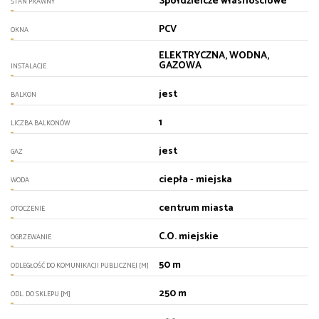
Spółdzielcze własnościowe
STAN PRAWNY
PCV
OKNA
ELEKTRYCZNA, WODNA,
GAZOWA
INSTALACJE
jest
BALKON
1
LICZBA BALKONÓW
jest
GAZ
ciepła - miejska
WODA
centrum miasta
OTOCZENIE
C.O. miejskie
OGRZEWANIE
50 m
ODLEGŁOŚĆ DO KOMUNIKACJI PUBLICZNEJ [M]
250 m
ODL. DO SKLEPU [M]