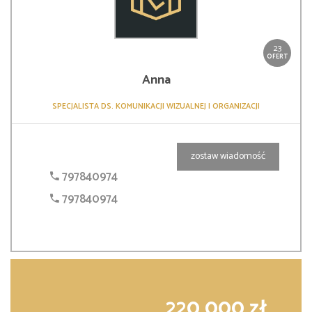
23
OFERT
Anna
SPECJALISTA DS. KOMUNIKACJI WIZUALNEJ I ORGANIZACJI
zostaw wiadomość
797840974
797840974
220 000 zł