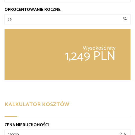
OPROCENTOWANIE ROCZNE
%
Wysokość raty
1,249 PLN
KALKULATOR KOSZTÓW
CENA NIERUCHOMOŚCI
PLN