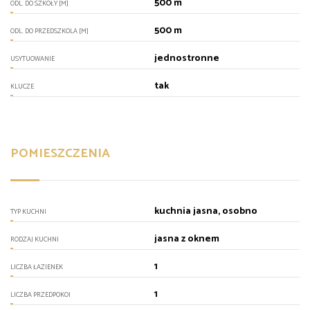
500 m
ODL. DO SZKOŁY [M]
500 m
ODL. DO PRZEDSZKOLA [M]
jednostronne
USYTUOWANIE
tak
KLUCZE
POMIESZCZENIA
kuchnia jasna, osobno
TYP KUCHNI
jasna z oknem
RODZAJ KUCHNI
1
LICZBA ŁAZIENEK
1
LICZBA PRZEDPOKOI