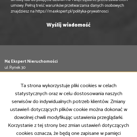
umowy. Pełną treść warunków przetwarzania danych osobowych
znajdziesz na
https://m4ekspert.pl/polityka-prywatnosci
M4 Ekspert Nieruchomości
ul. Rynek 30
63-400 Ostrów Wielkopolski
Tel.
797 840 974
Ta strona wykorzystuje pliki cookies w celach
Email:
biuro@m4ekspert.pl
statystycznych oraz w celu dostosowania naszych
NASZE OFERTY
serwisów do indywidualnych potrzeb klientów. Zmiany
Mieszkania
ustawień dotyczących plików cookie można dokonać w
Domy
dowolnej chwili modyfikując ustawienia przeglądarki.
Działki
Lokale
Korzystanie z tej strony bez zmian ustawień dotyczących
cookies oznacza, że będą one zapisane w pamięci