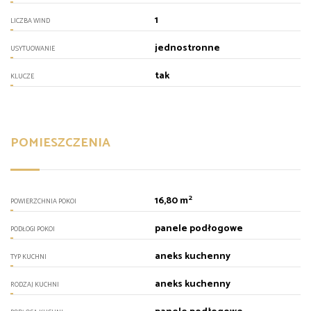
1
LICZBA WIND
jednostronne
USYTUOWANIE
tak
KLUCZE
POMIESZCZENIA
2
16,80 m
POWIERZCHNIA POKOI
panele podłogowe
PODŁOGI POKOI
aneks kuchenny
TYP KUCHNI
aneks kuchenny
RODZAJ KUCHNI