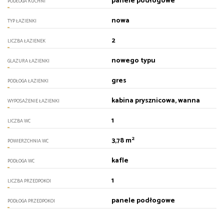
panele podłogowe
PODŁOGA KUCHNI
nowa
TYP ŁAZIENKI
2
LICZBA ŁAZIENEK
nowego typu
GLAZURA ŁAZIENKI
gres
PODŁOGA ŁAZIENKI
kabina prysznicowa, wanna
WYPOSAŻENIE ŁAZIENKI
1
LICZBA WC
2
3,78 m
POWIERZCHNIA WC
kafle
PODŁOGA WC
1
LICZBA PRZEDPOKOI
panele podłogowe
PODŁOGA PRZEDPOKOI