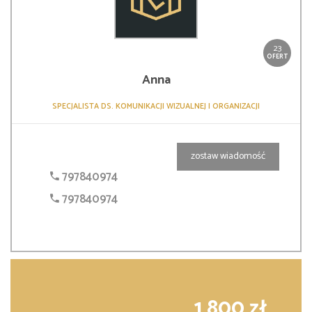
23
OFERT
Anna
SPECJALISTA DS. KOMUNIKACJI WIZUALNEJ I ORGANIZACJI
zostaw wiadomość
797840974
797840974
1 800 zł