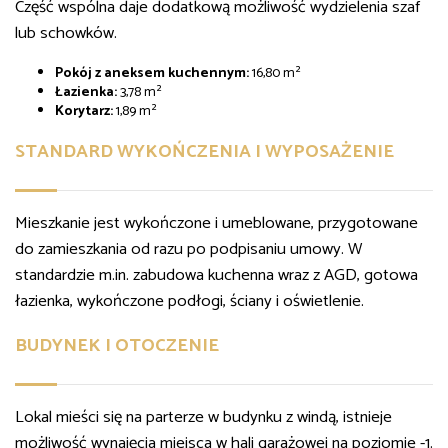
Część wspólna daje dodatkową możliwość wydzielenia szaf
lub schowków.
Pokój z aneksem kuchennym:
16,80 m²
Łazienka:
3,78 m²
Korytarz:
1,89 m²
STANDARD WYKOŃCZENIA I WYPOSAŻENIE
Mieszkanie jest wykończone i umeblowane, przygotowane
do zamieszkania od razu po podpisaniu umowy. W
standardzie m.in. zabudowa kuchenna wraz z AGD, gotowa
łazienka, wykończone podłogi, ściany i oświetlenie.
BUDYNEK I OTOCZENIE
Lokal mieści się na parterze w budynku z windą, istnieje
możliwość wynajęcia miejsca w hali garażowej na poziomie -1.