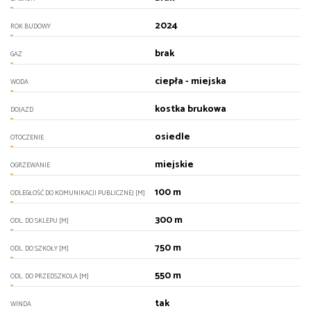
2024
ROK BUDOWY
brak
GAZ
ciepła - miejska
WODA
kostka brukowa
DOJAZD
osiedle
OTOCZENIE
miejskie
OGRZEWANIE
100 m
ODLEGŁOŚĆ DO KOMUNIKACJI PUBLICZNEJ [M]
300 m
ODL. DO SKLEPU [M]
750 m
ODL. DO SZKOŁY [M]
550 m
ODL. DO PRZEDSZKOLA [M]
tak
WINDA