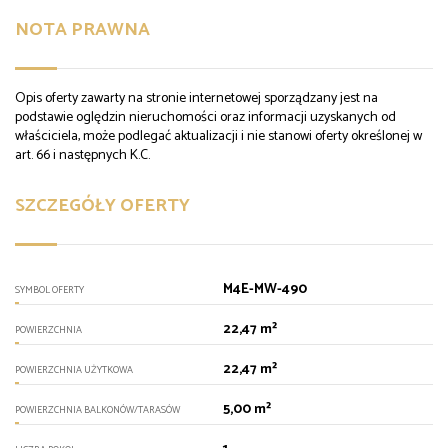
NOTA PRAWNA
Opis oferty zawarty na stronie internetowej sporządzany jest na
podstawie oględzin nieruchomości oraz informacji uzyskanych od
właściciela, może podlegać aktualizacji i nie stanowi oferty określonej w
art. 66 i następnych K.C.
SZCZEGÓŁY OFERTY
M4E-MW-490
SYMBOL OFERTY
22,47 m²
POWIERZCHNIA
22,47 m²
POWIERZCHNIA UŻYTKOWA
5,00 m²
POWIERZCHNIA BALKONÓW/TARASÓW