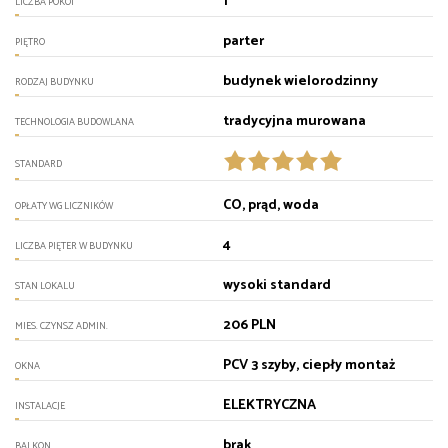
1
LICZBA POKOI
parter
PIĘTRO
budynek wielorodzinny
RODZAJ BUDYNKU
tradycyjna murowana
TECHNOLOGIA BUDOWLANA
STANDARD
CO, prąd, woda
OPŁATY WG LICZNIKÓW
4
LICZBA PIĘTER W BUDYNKU
wysoki standard
STAN LOKALU
206 PLN
MIES. CZYNSZ ADMIN.
PCV 3 szyby, ciepły montaż
OKNA
ELEKTRYCZNA
INSTALACJE
brak
BALKON