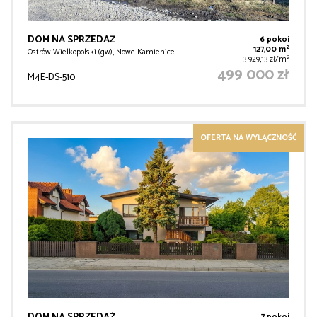
DOM NA SPRZEDAŻ
6 pokoi
2
127,00 m
Ostrów Wielkopolski (gw), Nowe Kamienice
2
3 929,13 zł/m
499 000 zł
M4E-DS-510
OFERTA NA WYŁĄCZNOŚĆ