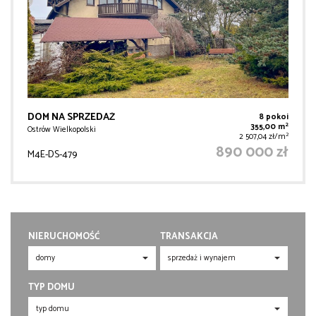
DOM NA SPRZEDAŻ
8 pokoi
2
355,00 m
Ostrów Wielkopolski
2
2 507,04 zł/m
890 000 zł
M4E-DS-479
NIERUCHOMOŚĆ
TRANSAKCJA
TYP DOMU