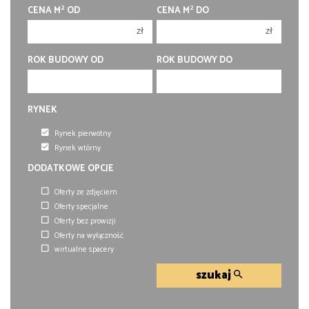
2
2
CENA M
OD
CENA M
DO
4 pokoje
4 pokoje
zł
zł
5 pokoi
5 pokoi
6 pokoi
6 pokoi
ROK BUDOWY OD
ROK BUDOWY DO
RYNEK
Rynek pierwotny
Rynek wtórny
DODATKOWE OPCJE
Oferty ze zdjęciem
Oferty specjalne
Oferty bez prowizji
Oferty na wyłączność
wirtualne spacery
szukaj