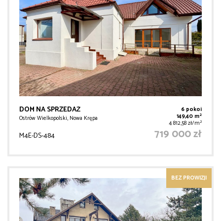
DOM NA SPRZEDAŻ
6 pokoi
2
149,40 m
Ostrów Wielkopolski, Nowa Krępa
2
4 812,58 zł/m
719 000 zł
M4E-DS-484
BEZ PROWIZJI