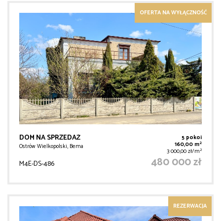
OFERTA NA WYŁĄCZNOŚĆ
DOM NA SPRZEDAŻ
5 pokoi
2
160,00 m
Ostrów Wielkopolski, Bema
2
3 000,00 zł/m
480 000 zł
M4E-DS-486
REZERWACJA