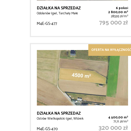
DZIAŁKA NA SPRZEDAŻ
6 pokoi
2
2 800,00 m
Odolanów (gw), Tarchały Małe
2
283,93 zł/m
795 000 zł
M4E-GS-477
OFERTA NA WYŁĄCZNOŚĆ
DZIAŁKA NA SPRZEDAŻ
2
4 500,00 m
Ostrów Wielkopolski (gw), Wtórek
2
71,11 zł/m
320 000 zł
M4E-GS-470