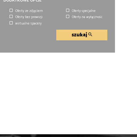
DODATKOWE OPCJE
Oferty ze zdjęciem
Oferty specjalne
Oferty bez prowizji
Oferty na wyłączność
wirtualne spacery
szukaj