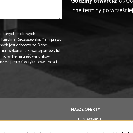
Godziny otwarcia:
09:00 
Inne terminy po wcześni
e danych osobowych.
i Karolina Radziszewska. Mam prawo
anych jest dobrowolne. Dane
ania i wykonania zawartej umowy lub
 umowy. Pełną treść warunków
m4ekspert.pl/polityka-prywatnosci
NASZE OFERTY
Mieszkania
Domy
Działki