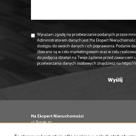
Wyrażam zgodę na przetwarzanie podanych przeze mni
Administratorem danych jest M4 Ekspert Nieruchomośc
dostępu do swoich danych i ich poprawiania. Podanie d
zbierane są w celu marketingowym oraz w celu realizow
do podjęcia działań na Twoje żądanie przed zawarciem
przetwarzania danych osobowych znajdziesz na
https://
M4 Ekspert Nieruchomości
ul. Rynek 30
63-400 Ostrów Wielkopolski
Tel.
797 840 974