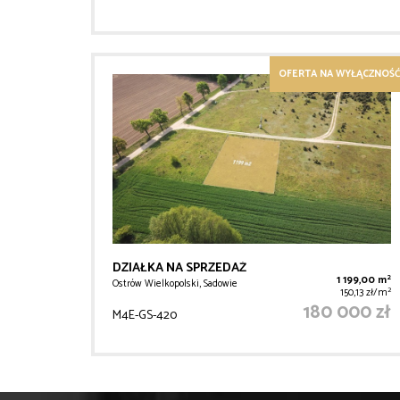
OFERTA NA WYŁĄCZNOŚĆ
DZIAŁKA NA SPRZEDAŻ
2
1 199,00 m
Ostrów Wielkopolski, Sadowie
2
150,13 zł/m
180 000 zł
M4E-GS-420