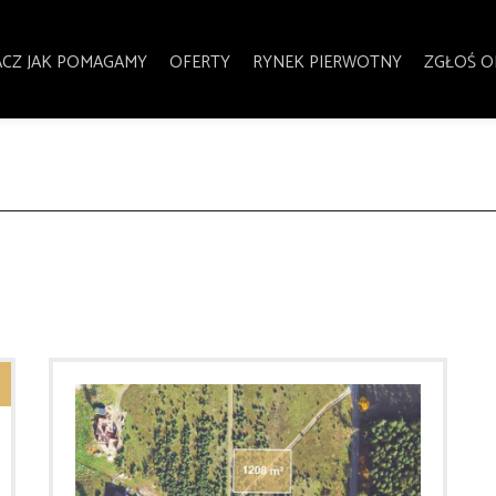
CZ JAK POMAGAMY
OFERTY
RYNEK PIERWOTNY
ZGŁOŚ O