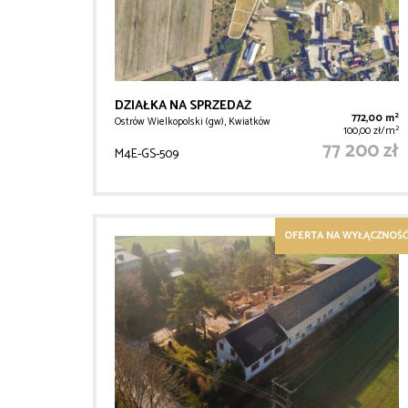
DZIAŁKA NA SPRZEDAŻ
2
772,00 m
Ostrów Wielkopolski (gw), Kwiatków
2
100,00 zł/m
77 200 zł
M4E-GS-509
OFERTA NA WYŁĄCZNOŚĆ