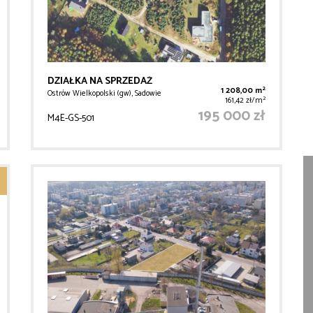
DZIAŁKA NA SPRZEDAŻ
2
1 208,00 m
Ostrów Wielkopolski (gw), Sadowie
2
161,42 zł/m
195 000 zł
M4E-GS-501