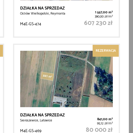
DZIAŁKA NA SPRZEDAŻ
2
1 557,00 m
Ostrów Wielkopolski, Reymonta
2
390,00 zł/m
607 230 zł
M4E-GS-474
REZERWACJA
DZIAŁKA NA SPRZEDAŻ
2
841,00 m
Sieroszewice, Latowice
2
95,12 zł/m
80 000 zł
M4E-GS-469