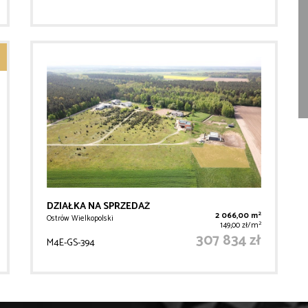
DZIAŁKA NA SPRZEDAŻ
2
2 066,00 m
Ostrów Wielkopolski
2
149,00 zł/m
307 834 zł
M4E-GS-394