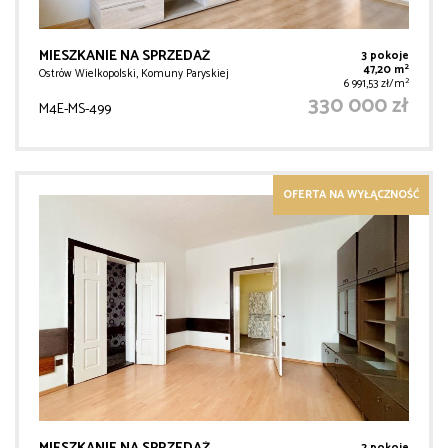
MIESZKANIE NA SPRZEDAŻ
3 pokoje
2
47,20 m
Ostrów Wielkopolski, Komuny Paryskiej
2
6 991,53 zł/m
330 000 zł
M4E-MS-499
OFERTA NA WYŁĄCZNOŚĆ