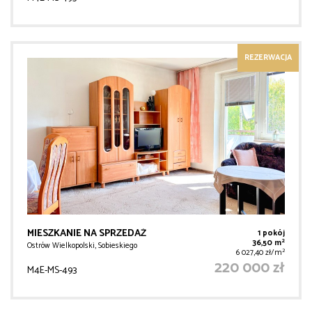
REZERWACJA
MIESZKANIE NA SPRZEDAŻ
1 pokój
2
36,50 m
Ostrów Wielkopolski, Sobieskiego
2
6 027,40 zł/m
220 000 zł
M4E-MS-493