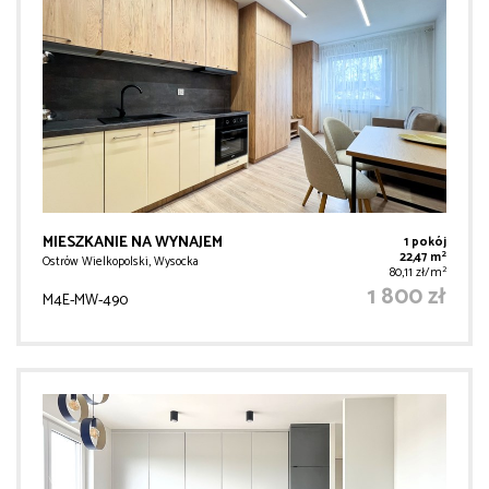
MIESZKANIE NA WYNAJEM
1 pokój
2
22,47 m
Ostrów Wielkopolski, Wysocka
2
80,11 zł/m
1 800 zł
M4E-MW-490