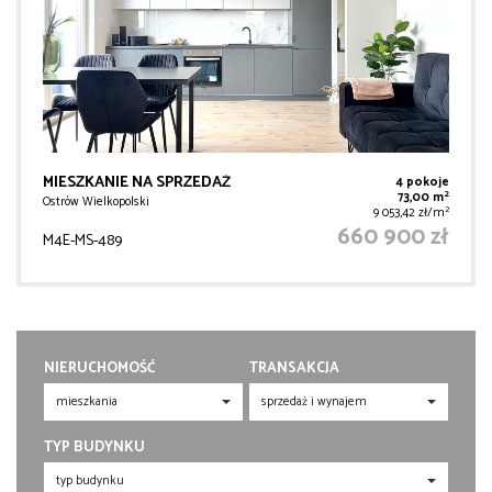
MIESZKANIE NA SPRZEDAŻ
4 pokoje
2
73,00 m
Ostrów Wielkopolski
2
9 053,42 zł/m
660 900 zł
M4E-MS-489
NIERUCHOMOŚĆ
TRANSAKCJA
TYP BUDYNKU