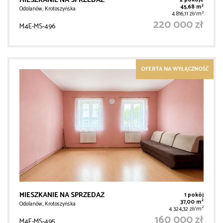
MIESZKANIE NA SPRZEDAŻ
2 pokoje
2
45,68 m
Odolanów, Krotoszyńska
2
4 816,11 zł/m
220 000 zł
M4E-MS-496
OFERTA NA WYŁĄCZNOŚĆ
MIESZKANIE NA SPRZEDAŻ
1 pokój
2
37,00 m
Odolanów, Krotoszyńska
2
4 324,32 zł/m
160 000 zł
M4E-MS-495