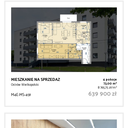
MIESZKANIE NA SPRZEDAŻ
4 pokoje
2
73,00 m
Ostrów Wielkopolski
2
8 765,75 zł/m
639 900 zł
M4E-MS-491