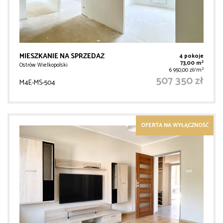
MIESZKANIE NA SPRZEDAŻ
4 pokoje
2
73,00 m
Ostrów Wielkopolski
2
6 950,00 zł/m
507 350 zł
M4E-MS-504
OFERTA NA WYŁĄCZNOŚĆ