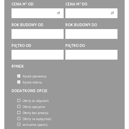
2
2
CENA M
OD
CENA M
DO
4 pokoje
4 pokoje
zł
zł
5 pokoi
5 pokoi
6 pokoi
6 pokoi
ROK BUDOWY OD
ROK BUDOWY DO
PIĘTRO OD
PIĘTRO DO
RYNEK
Rynek pierwotny
Rynek wtórny
DODATKOWE OPCJE
Oferty ze zdjęciem
Oferty specjalne
Oferty bez prowizji
Oferty na wyłączność
wirtualne spacery