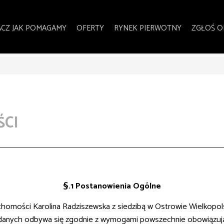
CZ JAK POMAGAMY
OFERTY
RYNEK PIERWOTNY
ZGŁOŚ O
ŚCI
§.1 Postanowienia Ogólne
homości Karolina Radziszewska z siedzibą w Ostrowie Wielkopol
 danych odbywa się zgodnie z wymogami powszechnie obowiązują