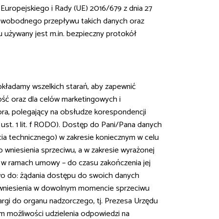
ropejskiego i Rady (UE) 2016/679 z dnia 27
e swobodnego przepływu takich danych oraz
używany jest m.in. bezpieczny protokół
kładamy wszelkich starań, aby zapewnić
ć oraz dla celów marketingowych i
ora, polegający na obsłudze korespondencji
ust. 1 lit. f RODO). Dostęp do Pani/Pana danych
cia technicznego) w zakresie koniecznym w celu
wniesienia sprzeciwu, a w zakresie wyrażonej
je w ramach umowy – do czasu zakończenia jej
o do: żądania dostępu do swoich danych
h, wniesienia w dowolnym momencie sprzeciwu
rgi do organu nadzorczego, tj. Prezesa Urzędu
 możliwości udzielenia odpowiedzi na