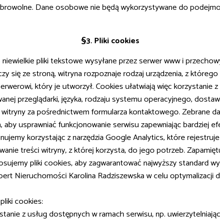
obrowolne. Dane osobowe nie będą wykorzystywane do podejmo
§3. Pliki cookies
o niewielkie pliki tekstowe wysyłane przez serwer www i przec
zy się ze stroną, witryna rozpoznaje rodzaj urządzenia, z którego
serwerowi, który je utworzył. Cookies ułatwiają więc korzystani
nej przeglądarki, języka, rodzaju systemu operacyjnego, dostawc
 do witryny za pośrednictwem formularza kontaktowego. Zebrane da
, aby usprawniać funkcjonowanie serwisu zapewniając bardziej e
ujemy korzystając z narzędzia Google Analytics, które rejestruj
anie treści witryny, z której korzysta, do jego potrzeb. Zapamię
osujemy pliki cookies, aby zagwarantować najwyższy standard w
ert Nieruchomości Karolina Radziszewska w celu optymalizacji dz
liki cookies:
zystanie z usług dostępnych w ramach serwisu, np. uwierzytelniaj