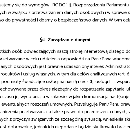
sujemy się do wymogów „RODO” tj. Rozporządzenia Parlamentu Eu
cznych w związku z przetwarzaniem danych osobowych i w sprawi
o do prywatności i dbamy o bezpieczeństwo danych. W tym celu 
§2. Zarządzanie danymi
tkich osób odwiedzających naszą stronę internetową dlatego do
etwarzane w celu udzielenia odpowiedzi na Pani/Pana wiadomoś
danych osobowych jest prawnie uzasadniony interes Administrat
duktów i usług własnych, w tym dla celów analitycznych (art. 6 
odmioty świadczące usługi na naszą rzecz (tj. usługi IT i wspar
echowywane przez okres niezbędny do rozpatrzenia zapytania lub 
o czasu jej wycofania, a w zakresie, w jakim komunikacja następu
a ewentualnych roszczeń umownych. Przysługuje Pani/Panu praw
raniczenia przetwarzania, a także prawo do przenoszenia danyc
h z przyczyn związanych ze szczególną sytuacją, wniesienia ska
t dobrowolne, jednak ich niepodanie będzie skutkowało brakiem