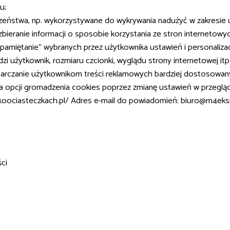
u;
czeństwa, np. wykorzystywane do wykrywania nadużyć w zakresie u
 zbieranie informacji o sposobie korzystania ze stron internetowy
zapamiętanie” wybranych przez użytkownika ustawień i personalizac
i użytkownik, rozmiaru czcionki, wyglądu strony internetowej itp.
ostarczanie użytkownikom treści reklamowych bardziej dostosowan
a opcji gromadzenia cookies poprzez zmianę ustawień w przeglądar
tkoociasteczkach.pl/ Adres e-mail do powiadomień: biuro@m4eksp
ci