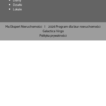
Domy
Działki
Lokale
M4 Ekspert Nieruchomości
2026
Program dla biur nieruchomości
Galactica Virgo
Polityka prywatności