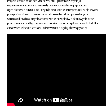
Projekt zmian w obecnym brzmieniu powstał z myślą o
usprawnieniu procesu inwestycyjno-budowlanego poprzez
ograniczenie biurokracji czy ujednolicenie interpretacji niejasnych
przepisów. Ponadto zmiany w zakresie legalizacji niektórych
samowoli budowlanych, zaostrzenie przepisów pożarowych oraz
promowanie podłączenia do miejskich sieci ciepłowniczych to kilka
z najważniejszych zmian, które wkrótce będą obowiązywały.