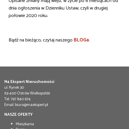
Opisane zmiany mają wejść w życie po 6 miesiącach od
dnia ogłoszenia w Dzienniku Ustaw, czyli w drugiej
połowie 2020 roku.
Bądź na bieżąco, czytaj naszego
BLOGa
.
M4 Ekspert Nieruchomości
ul. Rynek 30
63-400 Ostrów Wielkopolski
Tel.
797 840 974
Email:
biuro@m4ekspert.pl
NASZE OFERTY
Mieszkania