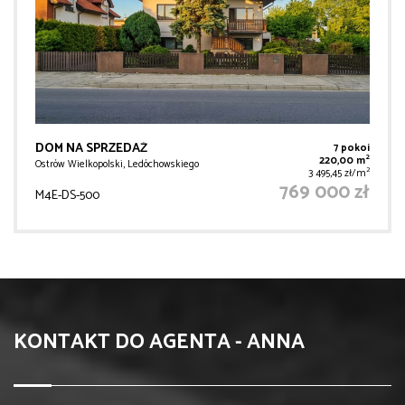
DOM NA SPRZEDAŻ
7 pokoi
2
220,00 m
Ostrów Wielkopolski, Ledóchowskiego
2
3 495,45 zł/m
769 000 zł
M4E-DS-500
KONTAKT DO AGENTA - ANNA