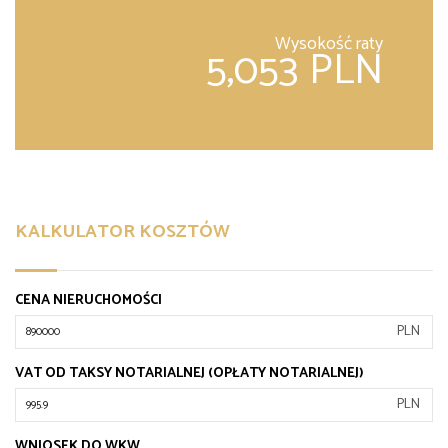
Wysokość raty
5,053 PLN
KALKULATOR KOSZTÓW
CENA NIERUCHOMOŚCI
PLN
VAT OD TAKSY NOTARIALNEJ (OPŁATY NOTARIALNEJ)
PLN
WNIOSEK DO WKW