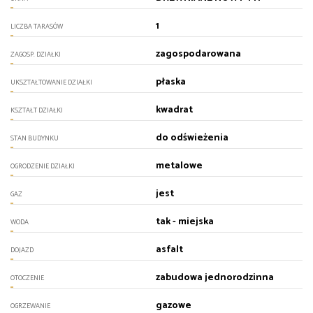
1
LICZBA TARASÓW
zagospodarowana
ZAGOSP. DZIAŁKI
płaska
UKSZTAŁTOWANIE DZIAŁKI
kwadrat
KSZTAŁT DZIAŁKI
do odświeżenia
STAN BUDYNKU
metalowe
OGRODZENIE DZIAŁKI
jest
GAZ
tak - miejska
WODA
asfalt
DOJAZD
zabudowa jednorodzinna
OTOCZENIE
gazowe
OGRZEWANIE