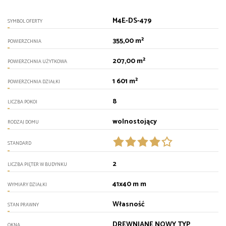
M4E-DS-479
SYMBOL OFERTY
355,00 m²
POWIERZCHNIA
207,00 m²
POWIERZCHNIA UŻYTKOWA
1 601 m²
POWIERZCHNIA DZIAŁKI
8
LICZBA POKOI
wolnostojący
RODZAJ DOMU
STANDARD
2
LICZBA PIĘTER W BUDYNKU
41x40 m m
WYMIARY DZIAŁKI
Własność
STAN PRAWNY
DREWNIANE NOWY TYP
OKNA