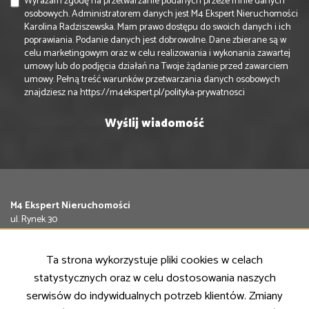
Wyrażam zgodę na przetwarzanie podanych przeze mnie danych
osobowych. Administratorem danych jest M4 Ekspert Nieruchomości
Karolina Radziszewska. Mam prawo dostępu do swoich danych i ich
poprawiania. Podanie danych jest dobrowolne. Dane zbierane są w
celu marketingowym oraz w celu realizowania i wykonania zawartej
umowy lub do podjęcia działań na Twoje żądanie przed zawarciem
umowy. Pełną treść warunków przetwarzania danych osobowych
znajdziesz na
https://m4ekspert.pl/polityka-prywatnosci
M4 Ekspert Nieruchomości
ul. Rynek 30
63-400 Ostrów Wielkopolski
Tel.
797 840 974
Ta strona wykorzystuje pliki cookies w celach
Email:
biuro@m4ekspert.pl
statystycznych oraz w celu dostosowania naszych
NASZE OFERTY
serwisów do indywidualnych potrzeb klientów. Zmiany
Mieszkania