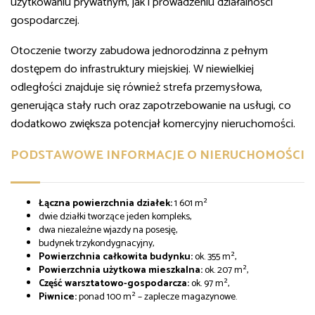
użytkowaniu prywatnym, jak i prowadzeniu działalności
gospodarczej.
Otoczenie tworzy zabudowa jednorodzinna z pełnym
dostępem do infrastruktury miejskiej. W niewielkiej
odległości znajduje się również strefa przemysłowa,
generująca stały ruch oraz zapotrzebowanie na usługi, co
dodatkowo zwiększa potencjał komercyjny nieruchomości.
PODSTAWOWE INFORMACJE O NIERUCHOMOŚCI
Łączna powierzchnia działek:
1 601 m²
dwie działki tworzące jeden kompleks,
dwa niezależne wjazdy na posesję,
budynek trzykondygnacyjny,
Powierzchnia całkowita budynku:
ok. 355 m²,
Powierzchnia użytkowa mieszkalna:
ok. 207 m²,
Część warsztatowo-gospodarcza:
ok. 97 m²,
Piwnice:
ponad 100 m² – zaplecze magazynowe.