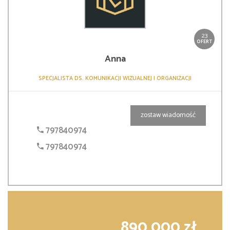
23
OFERT
Anna
SPECJALISTA DS. KOMUNIKACJI WIZUALNEJ I ORGANIZACJI
zostaw wiadomość
797840974
797840974
890 000 zł