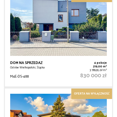
DOM NA SPRZEDAŻ
4 pokoje
2
219,00 m
Ostrów Wielkopolski, Śląska
2
3 789,95 zł/m
830 000 zł
M4E-DS-488
OFERTA NA WYŁĄCZNOŚĆ