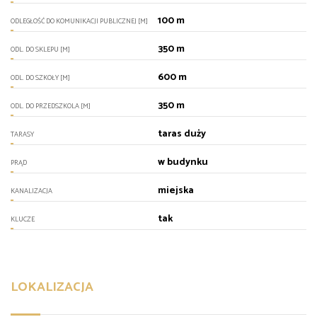
100 m
ODLEGŁOŚĆ DO KOMUNIKACJI PUBLICZNEJ [M]
350 m
ODL. DO SKLEPU [M]
600 m
ODL. DO SZKOŁY [M]
350 m
ODL. DO PRZEDSZKOLA [M]
taras duży
TARASY
w budynku
PRĄD
miejska
KANALIZACJA
tak
KLUCZE
LOKALIZACJA