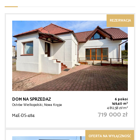
REZERWACJA
DOM NA SPRZEDAŻ
6 pokoi
2
149,40 m
Ostrów Wielkopolski, Nowa Krępa
2
4 812,58 zł/m
719 000 zł
M4E-DS-484
OFERTA NA WYŁĄCZNOŚĆ