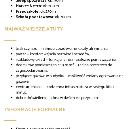
Sklep spożywczy:
ok. 150 m
Market Netto:
ok. 200 m
Przedszkole:
ok. 250 m
Szkoła podstawowa:
ok. 700 m
NAJWAŻNIEJSZE ATUTY
brak czynszu — niskie, przewidywalne koszty utrzymania,
parter — komfort wejścia bez wind i schodów,
rozkładowy układ — funkcjonalne, niezależne pomieszczenia,
dodatkowe pomieszczenie 18,78 m² — realna przestrzeń do
zagospodarowania,
przyłącze gazowe w budynku — możliwość zmiany ogrzewania na
gazowe,
centrum miasta — codzienna infrastruktura w zasięgu kilku
minut,
dobre doświetlenie — okna w dwóch ekspozycjach.
INFORMACJE FORMALNE