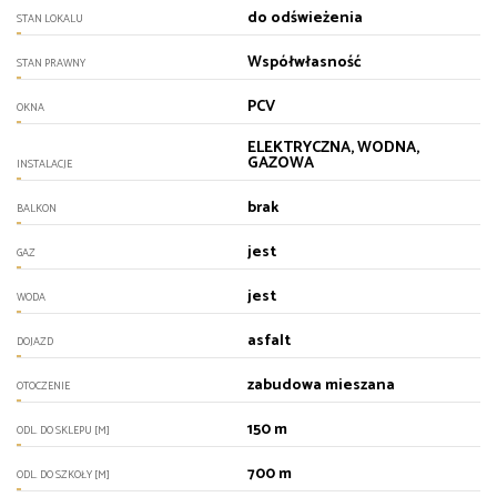
do odświeżenia
STAN LOKALU
Współwłasność
STAN PRAWNY
PCV
OKNA
ELEKTRYCZNA, WODNA,
GAZOWA
INSTALACJE
brak
BALKON
jest
GAZ
jest
WODA
asfalt
DOJAZD
zabudowa mieszana
OTOCZENIE
150 m
ODL. DO SKLEPU [M]
700 m
ODL. DO SZKOŁY [M]