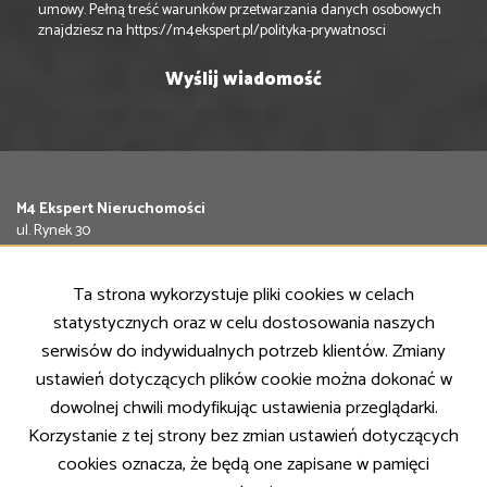
umowy. Pełną treść warunków przetwarzania danych osobowych
znajdziesz na
https://m4ekspert.pl/polityka-prywatnosci
M4 Ekspert Nieruchomości
ul. Rynek 30
63-400 Ostrów Wielkopolski
Tel.
797 840 974
Ta strona wykorzystuje pliki cookies w celach
Email:
biuro@m4ekspert.pl
statystycznych oraz w celu dostosowania naszych
NASZE OFERTY
serwisów do indywidualnych potrzeb klientów. Zmiany
Mieszkania
ustawień dotyczących plików cookie można dokonać w
Domy
dowolnej chwili modyfikując ustawienia przeglądarki.
Działki
Lokale
Korzystanie z tej strony bez zmian ustawień dotyczących
cookies oznacza, że będą one zapisane w pamięci