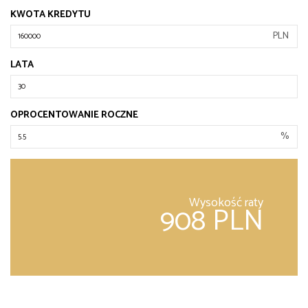
KWOTA KREDYTU
PLN
LATA
OPROCENTOWANIE ROCZNE
%
Wysokość raty
908 PLN