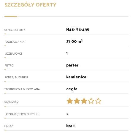
SZCZEGÓŁY OFERTY
M4E-MS-495
SYMBOL OFERTY
37,00 m²
POWIERZCHNIA
1
LICZBA POKOI
parter
PIĘTRO
kamienica
RODZAJ BUDYNKU
cegła
TECHNOLOGIA BUDOWLANA
STANDARD
2
LICZBA PIĘTER W BUDYNKU
brak
GARAŻ