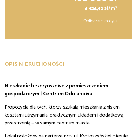
2
4 324,32 zł/m
Oblicz ratę kredytu
OPIS NIERUCHOMOŚCI
Mieszkanie bezczynszowe z pomieszczeniem
gospodarczym | Centrum Odolanowa
Propozycja dla tych, którzy szukają mieszkania z niskimi
kosztami utrzymania, praktycznym układem i dodatkową
przestrzenią — w samym centrum miasta.
Lokal położony na parterze przy ul. Krotoszyńskiej oferuje