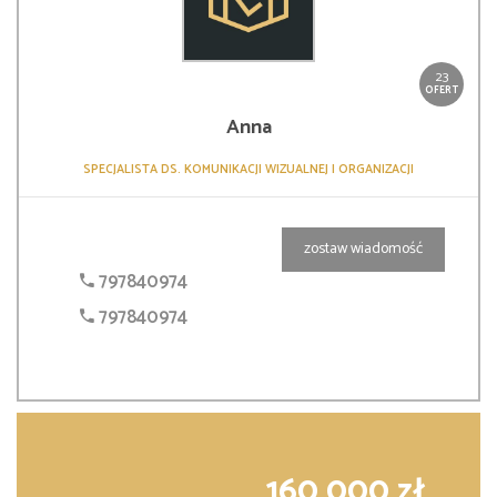
23
OFERT
Anna
SPECJALISTA DS. KOMUNIKACJI WIZUALNEJ I ORGANIZACJI
zostaw wiadomość
797840974
797840974
160 000 zł