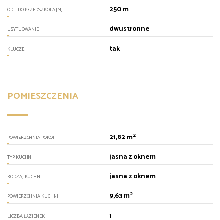
250 m
ODL. DO PRZEDSZKOLA [M]
dwustronne
USYTUOWANIE
tak
KLUCZE
POMIESZCZENIA
2
21,82 m
POWIERZCHNIA POKOI
jasna z oknem
TYP KUCHNI
jasna z oknem
RODZAJ KUCHNI
2
9,63 m
POWIERZCHNIA KUCHNI
1
LICZBA ŁAZIENEK